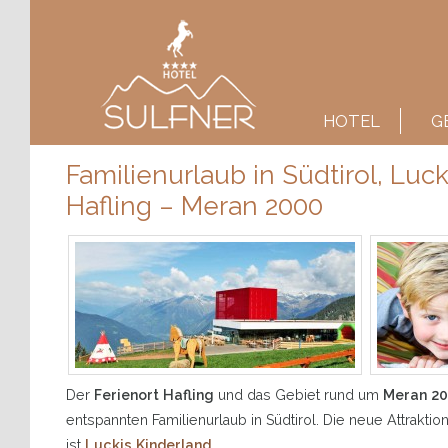
Main menu
SKIP TO PRIMARY CONTENT
SKIP TO SECONDARY CONTENT
HOTEL
G
Familienurlaub in Südtirol, Luck
Hafling – Meran 2000
Der
Ferienort Hafling
und das Gebiet rund um
Meran 2
entspannten Familienurlaub in Südtirol. Die neue Attraktio
ist
Luckis Kinderland
.