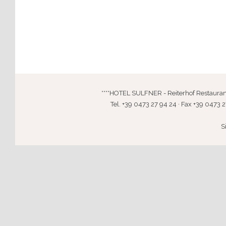
****HOTEL SULFNER - Reiterhof Restaurant · 
Tel. +39 0473 27 94 24 · Fax +39 0473 2
S