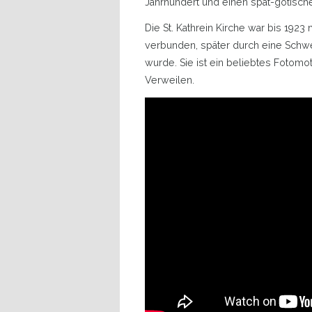
Jahrhundert und einen spät-gotische
Die St. Kathrein Kirche war bis 192
verbunden, später durch eine Schwe
wurde. Sie ist ein beliebtes Fotomot
Verweilen.