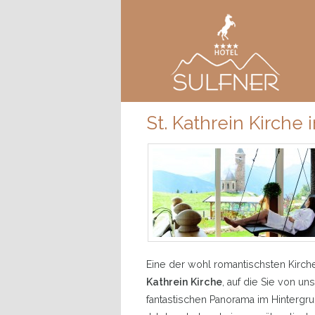
Main menu
SKIP TO PRIMARY CONTENT
SKIP TO SECONDARY CONTENT
St. Kathrein Kirche 
Eine der wohl romantischsten Kirch
Kathrein Kirche
, auf die Sie von u
fantastischen Panorama im Hintergru