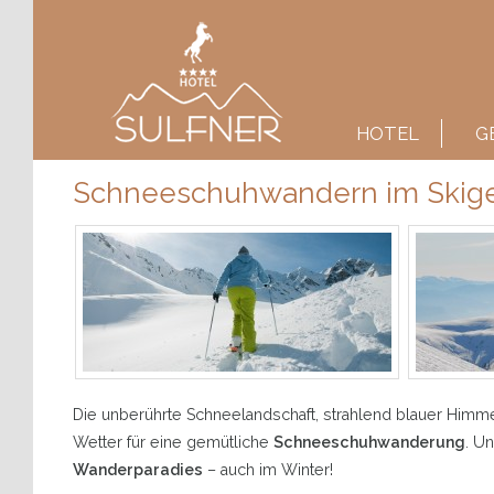
Main menu
SKIP TO PRIMARY CONTENT
SKIP TO SECONDARY CONTENT
HOTEL
G
Schneeschuhwandern im Skige
Die unberührte Schneelandschaft, strahlend blauer Himmel
Wetter für eine gemütliche
Schneeschuhwanderung
. U
Wanderparadies
– auch im Winter!