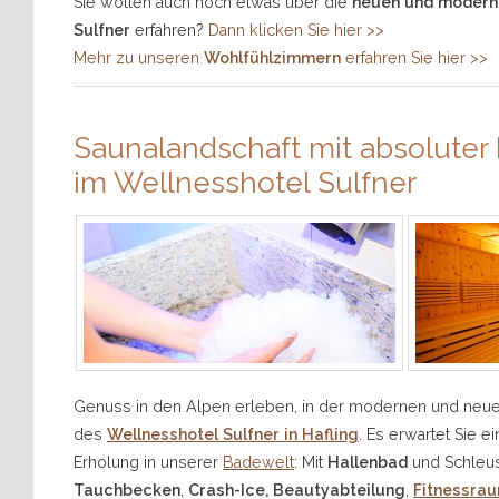
Sie wollen auch noch etwas über die
neuen und modern
Sulfner
erfahren?
Dann klicken Sie hier >>
Mehr zu unseren
Wohlfühlzimmern
erfahren Sie hier >>
Saunalandschaft mit absolute
im Wellnesshotel Sulfner
Genuss in den Alpen erleben, in der modernen und neue
des
Wellnesshotel Sulfner in Hafling
. Es erwartet Sie
Erholung in unserer
Badewelt
: Mit
Hallenbad
und Schle
Tauchbecken
,
Crash-Ice, Beautyabteilung
,
Fitnessra