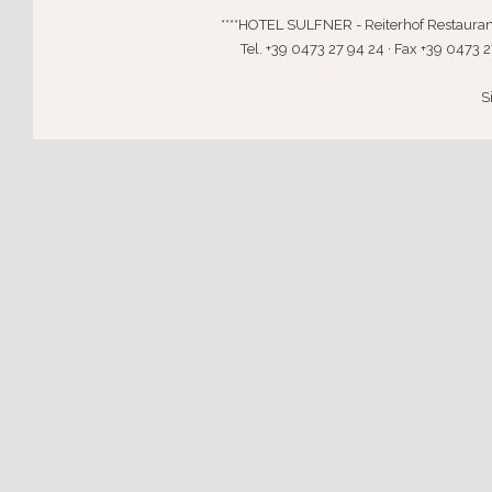
****HOTEL SULFNER - Reiterhof Restaurant · 
Tel. +39 0473 27 94 24 · Fax +39 0473 2
S