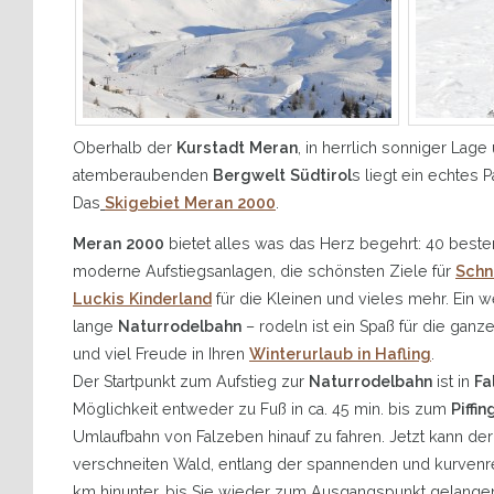
Oberhalb der
Kurstadt Meran
, in herrlich sonniger La
atemberaubenden
Bergwelt Südtirol
s liegt ein echtes P
Das
Skigebiet Meran 2000
.
Meran 2000
bietet alles was das Herz begehrt: 40 besten
moderne Aufstiegsanlagen, die schönsten Ziele für
Schn
Luckis Kinderland
für die Kleinen und vieles mehr. Ein we
lange
Naturrodelbahn
– rodeln ist ein Spaß für die gan
und viel Freude in Ihren
Winterurlaub in Hafling
.
Der Startpunkt zum Aufstieg zur
Naturrodelbahn
ist in
Fa
Möglichkeit entweder zu Fuß in ca. 45 min. bis zum
Piffi
Umlaufbahn von Falzeben hinauf zu fahren. Jetzt kann de
verschneiten Wald, entlang der spannenden und kurvenr
km hinunter, bis Sie wieder zum Ausgangspunkt gelange