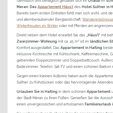
Gemütlich und behaglich gestaltet sich Ihr
Urlaub
im
sch
Meran: Das
Appartement Häus’l
des
Hotel Sulfner in 
Bereits beim ersten Eintreten fühlt man sich wohl, und d
und atemberaubender Berglandschaft,
Wandererlebniss
Winterfreuden im Winter
oder mit Pferden am angrenzend
Direkt neben dem Hotel erwartet Sie das
„Häus’l“
mit be
Zweizimmer-Wohnung
mit ca. 45 m² ist im
ländlichen St
Komfort ausgestattet. Das
Appartement in Hafling
beste
inklusive Kochnische mit Kühlschrank, Kaffeemaschine,
getrennten Doppelzimmer und Doppelbettcouch. Außerd
Badezimmer, Telefon, Sat-TV und einen schönen Balkon 
Gegen einen kleinen Aufpreis haben auch die Appartemen
Sulfner zu frühstücken oder das hervorragende Abendes
Urlauben Sie in Hafling
in dem schönen
Appartement
u
der Stadt Meran zu Ihren Füßen. Genießen Sie die Aussic
einen unvergesslichen und erholsamen
Familienurlaub i