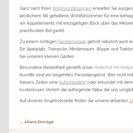
Ganz nach Ihren
Wohnvorstellungen
erwarten Sie ausgest
ländlichem Stil gehaltene Wohlfühlzimmer für eine behagl
wir Appartements mit einzigartigen Blick über das Mera
prachtvollen Bergwelt.
Zu einem richtigen
Familienurlaub
gehört natürlich auch e
Ein Spielplatz, Trampolin, Medienraum, Wippe und Trakto
bei unseren kleinen Gästen.
Besondere Beliebtheit genießt unser
Reiterhof mit Reitpl
Ausritte sind ein begehrtes Freizeitangebot. Wer nicht rei
Kaisers Zeiten eine
Kutschenfahrt
oder erkundet mit dem
kostenlosen Verleih die aufregende Natur die uns umgibt
Auf unserer Angebotsseite finden Sie unsere aktuellen
U
Post navigation
←
Ältere Einträge