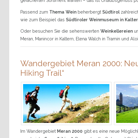
gefächerten Sortiment wählen – das ist Urlaubsgenuss pu
Passend zum
Thema Wein
beherbergt
Südtirol
zahlrei
wie zum Beispiel das
Südtiroler Weinmuseum in Kalte
Oder besuchen Sie die sehenswerten
Weinkellereien
u
Meran, Manincor in Kaltern, Elena Walch in Tramin und Alo
Wandergebiet Meran 2000: Neu
Hiking Trail“
Im Wandergebiet
Meran 2000
gibt es eine neue Möglichke