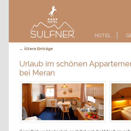
Main menu
SKIP TO PRIMARY CONTENT
SKIP TO SECONDARY CONTENT
HOTEL
G
Post navigation
←
Ältere Einträge
Urlaub im schönen Appartement
bei Meran