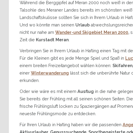
Während die Berggipfel auf Meran 2000 noch weiß in der 
Talsohle des Meraner Landes bereits im schönsten weiß
Landschaftskulisse sollten Sie sich in Ihrem Urlaub in Haf
Und wo könnte man seinen
Urlaub
abwechslungsreicher 
nicht nur nahe am
Wander-und Skigebiet Meran 2000
,
s
Zeit die
Kurstadt Meran
.
Verbringen Sie in Ihrem Urlaub in Hafling einen Tag mit 
Für die Kleinen gibt es jede Menge Spiel und Spaß in
Luc
einem breiten Freizeitangebot wählen können:
Skifahren
einer
Winterwanderung
lässt sich die unberührte Natur
erkunden.
Oder wie wäre es mit einem
Ausflug
in die nahe gelege
Sie bereits der Frühling mit all seinen schönen Seiten. 
frische Frühlingsluft locken zu Spaziergängen auf Prom
neueste Frühlingsmode zu entdecken.
Für Ihren Urlaub in Hafling haben wir die passenden
Ange
Aktivurlauber, Genusssuchende, Sportbegeisterte od