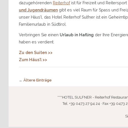
dazugehörenden
Reiterhof
ist für Freizeit und Reiterspo
und Jugendräumen
gibt es viel Raum für Spass und Freiz
unser Häus’l, das Hotel Reiterhof Sulfner ist ein Geheimt
Familienurlaub in Südtirol.
Verbringen Sie einen
Urlaub in Hafling
der Ihre Energier
haben es verdient.
Zu den Suiten >>
Zum Häus’l >>
Post navigation
←
Ältere Einträge
****HOTEL SULFNER - Reiterhof Restaurant · 
Tel. +39 0473 27 94 24 · Fax +39 0473 2
S