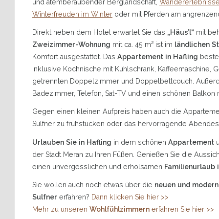
und atemberaubender Berglandschaft,
Wandererlebniss
Winterfreuden im Winter
oder mit Pferden am angrenzend
Direkt neben dem Hotel erwartet Sie das
„Häus’l“
mit be
Zweizimmer-Wohnung
mit ca. 45 m² ist im
ländlichen St
Komfort ausgestattet. Das
Appartement in Hafling
beste
inklusive Kochnische mit Kühlschrank, Kaffeemaschine,
getrennten Doppelzimmer und Doppelbettcouch. Außerd
Badezimmer, Telefon, Sat-TV und einen schönen Balkon 
Gegen einen kleinen Aufpreis haben auch die Appartemen
Sulfner zu frühstücken oder das hervorragende Abendes
Urlauben Sie in Hafling
in dem schönen
Appartement
u
der Stadt Meran zu Ihren Füßen. Genießen Sie die Aussic
einen unvergesslichen und erholsamen
Familienurlaub i
Sie wollen auch noch etwas über die
neuen und modern
Sulfner
erfahren?
Dann klicken Sie hier >>
Mehr zu unseren
Wohlfühlzimmern
erfahren Sie hier >>