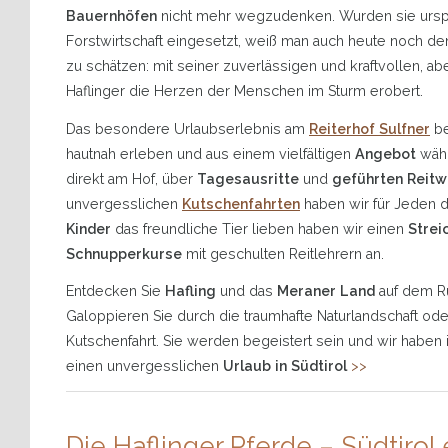
Bauernhöfen
nicht mehr wegzudenken. Wurden sie urspr
Forstwirtschaft eingesetzt, weiß man auch heute noch d
zu schätzen: mit seiner zuverlässigen und kraftvollen, ab
Haflinger die Herzen der Menschen im Sturm erobert.
Das besondere Urlaubserlebnis am
Reiterhof Sulfner
be
hautnah erleben und aus einem vielfältigen
Angebot
wäh
direkt am Hof, über
Tagesausritte
und
geführten Reit
unvergesslichen
Kutschenfahrten
haben wir für Jeden 
Kinder
das freundliche Tier lieben haben wir einen
Strei
Schnupperkurse
mit geschulten Reitlehrern an.
Entdecken Sie
Hafling
und das
Meraner Land
auf dem R
Galoppieren Sie durch die traumhafte Naturlandschaft od
Kutschenfahrt. Sie werden begeistert sein und wir haben
einen unvergesslichen
Urlaub in Südtirol
>>
Die Haflinger Pferde – Südtirol