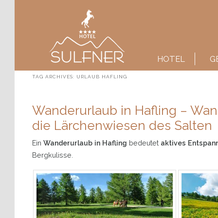
Main menu
SKIP TO PRIMARY CONTENT
SKIP TO SECONDARY CONTENT
HOTEL
G
TAG ARCHIVES:
URLAUB HAFLING
Wanderurlaub in Hafling – Wa
die Lärchenwiesen des Salten
Ein
Wanderurlaub in Hafling
bedeutet
aktives Entspan
Bergkulisse.