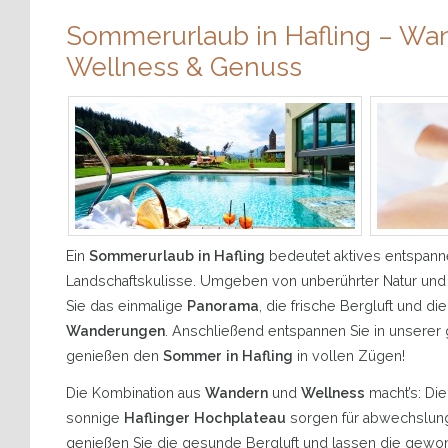
Sommerurlaub in Hafling – Wa
Wellness & Genuss
Ein
Sommerurlaub in Hafling
bedeutet aktives entspanne
Landschaftskulisse. Umgeben von unberührter Natur und 
Sie das einmalige
Panorama
, die frische Bergluft und d
Wanderungen
. Anschließend entspannen Sie in unsere
genießen den
Sommer in Hafling
in vollen Zügen!
Die Kombination aus
Wandern
und
Wellness
macht’s: Di
sonnige
Haflinger Hochplateau
sorgen für abwechslun
genießen Sie die gesunde Bergluft und lassen die gewo