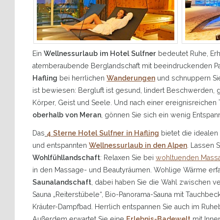
Ein
Wellnessurlaub im Hotel Sulfner
bedeutet Ruhe, Erho
atemberaubende Berglandschaft mit beeindruckenden Pa
Hafling
bei herrlichen
Wanderungen
und schnuppern Sie 
ist bewiesen: Bergluft ist gesund, lindert Beschwerden, g
Körper, Geist und Seele. Und nach einer ereignisreichen
oberhalb von Meran
, gönnen Sie sich ein wenig Entspa
Das
4 Sterne Hotel Sulfner in Hafling
bietet die idealen
und entspannten
Wellnessurlaub in den Alpen
. Lassen 
Wohlfühllandschaft
: Relaxen Sie bei
wohltuenden Mass
in den Massage- und Beautyräumen. Wohlige Wärme erfah
Saunalandschaft
, dabei haben Sie die Wahl zwischen ve
Sauna „Reiterstübele“, Bio-Panorama-Sauna mit Tauchbe
Kräuter-Dampfbad. Herrlich entspannen Sie auch im Ruhe
Außerdem erwartet Sie eine
Erlebnis-Badewelt
mit Inne