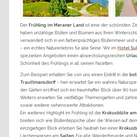
Der
Frühling im Meraner Land
ist eine der schönsten Z
haben unzählige Blüten und Blumen aus Ihren Winterschla
verwandelt sich in ein farbenprächtiges Blütenmeer und er
– ein echtes Naturerlebnis für alle Sinne. Wir im
Hotel Su
speziellen Angeboten einen abwechslungsreichen
Urlau
Schönheit des Frühlings in all seinen Facetten.
Zum Beispiel erhalten Sie von uns einen Eintritt in die
bot
Trauttmansdorff
– hier erwartet Sie ein wahres Natursp
der Gärten eröffnet sich ein traumhafter Blick über 80 bu
Weiters erwarten Sie vielfältige Themengärten und zahlre
sowie weitere sehenswerte Attraktionen.
Ein weiteres Highlight im Frühling ist die
Krokusblüte am
breiten sich wie Blütenteppiche über die Wiesen auf d
einzigartigen Blick erleben Sie hautnah bei einer
Krokusb
Lärchenwiesen am
Salten
. Für alle Wanderfreunde und N