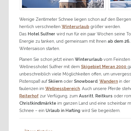
Wenige Zentimeter Schnee liegen schon auf den Bergen 
herrlich verschneiten
Winterurlaub
größer werden.
Das
Hotel Sulfner
wird nun für ein paar Wochen seine T
Energie zu tanken, und gemeinsam mit Ihnen
ab dem 26.
Wintersaison starten.
Planen Sie schon jetzt einen
Winterurlaub
vom Feinsten
Wellnesshotel Sulfner mit dem
Skigebiet Meran 2000
g
unbeschreiblich viele Möglichkeiten offen, um unvergess
Pistenspaß auf
Skiiern
oder
Snowboard
,
Wandern
in der
faulenzen im
Wellnessbereich
. Auch unsere Pferde ste
Reiterhof
zur Verfügung, zum
Ausritt
,
Reitkurs
oder ro
Christkindlmärkte
im ganzen Land und eine scheinbar m
Schnee – ein
Urlaub in Hafling
wird Sie begeistern.