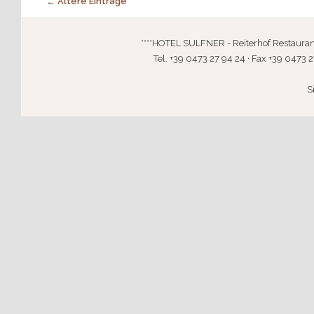
Post navigation
←
Ältere Einträge
****HOTEL SULFNER - Reiterhof Restaurant · 
Tel. +39 0473 27 94 24 · Fax +39 0473 2
S