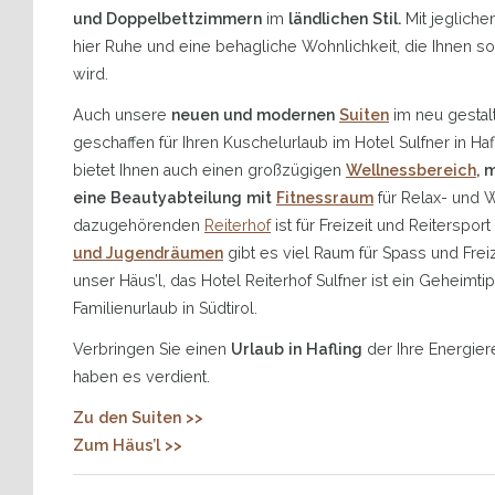
und Doppelbettzimmern
im
ländlichen Stil.
Mit jeglich
hier Ruhe und eine behagliche Wohnlichkeit, die Ihnen s
wird.
Auch unsere
neuen und modernen
Suiten
im neu gestal
geschaffen für Ihren Kuschelurlaub im Hotel Sulfner in Ha
bietet Ihnen auch einen großzügigen
Wellnessbereich
, 
eine Beautyabteilung mit
Fitnessraum
für Relax- und 
dazugehörenden
Reiterhof
ist für Freizeit und Reiterspo
und Jugendräumen
gibt es viel Raum für Spass und Freiz
unser Häus’l, das Hotel Reiterhof Sulfner ist ein Geheimt
Familienurlaub in Südtirol.
Verbringen Sie einen
Urlaub in Hafling
der Ihre Energier
haben es verdient.
Zu den Suiten >>
Zum Häus’l >>