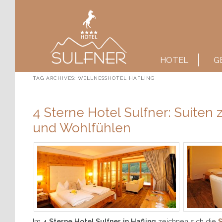
Main menu
SKIP TO PRIMARY CONTENT
SKIP TO SECONDARY CONTENT
HOTEL
G
TAG ARCHIVES:
WELLNESSHOTEL HAFLING
4 Sterne Hotel Sulfner: Suite
und Wohlfühlen
Im
4 Sterne Hotel Sulfner in Hafling
zeichnen sich die
S