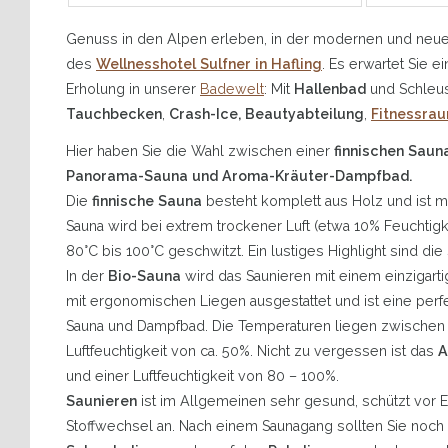
Genuss in den Alpen erleben, in der modernen und neue
des
Wellnesshotel Sulfner in Hafling
. Es erwartet Sie
Erholung in unserer
Badewelt
: Mit
Hallenbad
und Schle
Tauchbecken
,
Crash-Ice, Beautyabteilung
,
Fitnessra
Hier haben Sie die Wahl zwischen einer
finnischen Sauna
Panorama-Sauna und Aroma-Kräuter-Dampfbad.
Die
finnische Sauna
besteht komplett aus Holz und ist mi
Sauna wird bei extrem trockener Luft (etwa 10% Feuchtigk
80°C bis 100°C geschwitzt. Ein lustiges Highlight sind die
In der
Bio-Sauna
wird das Saunieren mit einem einzigarti
mit ergonomischen Liegen ausgestattet und ist eine per
Sauna und Dampfbad. Die Temperaturen liegen zwischen 4
Luftfeuchtigkeit von ca. 50%. Nicht zu vergessen ist das
A
und einer Luftfeuchtigkeit von 80 – 100%.
Saunieren
ist im Allgemeinen sehr gesund, schützt vor 
Stoffwechsel an. Nach einem Saunagang sollten Sie noch