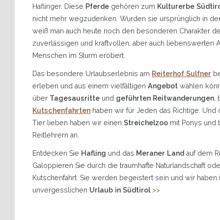
Haflinger. Diese
Pferde
gehören zum
Kulturerbe Südtir
nicht mehr wegzudenken. Wurden sie ursprünglich in der 
weiß man auch heute noch den besonderen Charakter des
zuverlässigen und kraftvollen, aber auch liebenswerten A
Menschen im Sturm erobert.
Das besondere Urlaubserlebnis am
Reiterhof Sulfner
be
erleben und aus einem vielfältigen
Angebot
wählen kön
über
Tagesausritte
und
geführten Reitwanderungen
,
Kutschenfahrten
haben wir für Jeden das Richtige. Un
Tier lieben haben wir einen
Streichelzoo
mit Ponys und 
Reitlehrern an.
Entdecken Sie
Hafling
und das
Meraner Land
auf dem R
Galoppieren Sie durch die traumhafte Naturlandschaft od
Kutschenfahrt. Sie werden begeistert sein und wir haben
unvergesslichen
Urlaub in Südtirol
>>