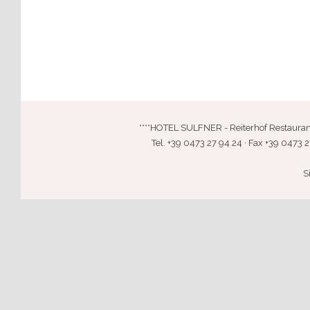
****HOTEL SULFNER - Reiterhof Restaurant · 
Tel. +39 0473 27 94 24 · Fax +39 0473 2
S