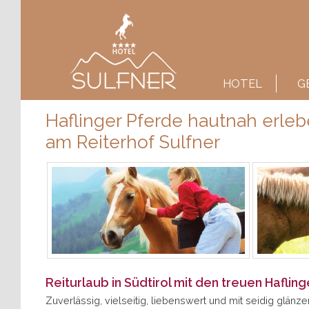
Main menu
SKIP TO PRIMARY CONTENT
SKIP TO SECONDARY CONTENT
HOTEL
G
Haflinger Pferde hautnah erleb
am Reiterhof Sulfner
Reiturlaub in Südtirol mit den treuen Haflin
Zuverlässig, vielseitig, liebenswert und mit seidig glän