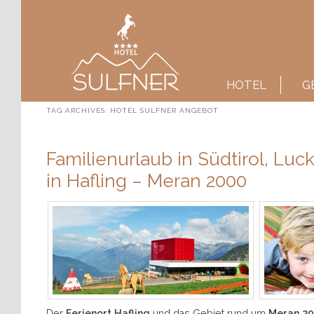
Main menu
SKIP TO PRIMARY CONTENT
SKIP TO SECONDARY CONTENT
HOTEL
G
TAG ARCHIVES:
HOTEL SULFNER ANGEBOT
Familienurlaub in Südtirol, Luc
in Hafling – Meran 2000
Der
Ferienort Hafling
und das Gebiet rund um
Meran 2