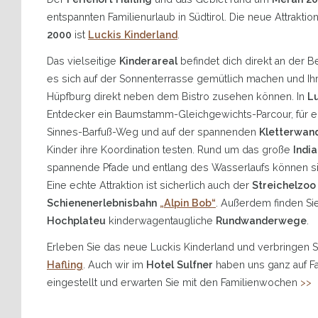
entspannten Familienurlaub in Südtirol. Die neue Attraktio
2000
ist
Luckis Kinderland
.
Das vielseitige
Kinderareal
befindet dich direkt an der B
es sich auf der Sonnenterrasse gemütlich machen und Ih
Hüpfburg direkt neben dem Bistro zusehen können. In
Lu
Entdecker ein Baumstamm-Gleichgewichts-Parcour, für ec
Sinnes-Barfuß-Weg und auf der spannenden
Kletterwan
Kinder ihre Koordination testen. Rund um das große
India
spannende Pfade und entlang des Wasserlaufs können sie
Eine echte Attraktion ist sicherlich auch der
Streichelzoo
Schienenerlebnisbahn
„Alpin Bob“
. Außerdem finden S
Hochplateu
kinderwagentaugliche
Rundwanderwege
.
Erleben Sie das neue Luckis Kinderland und verbringen 
Hafling
. Auch wir im
Hotel Sulfner
haben uns ganz auf F
eingestellt und erwarten Sie mit den Familienwochen
>>