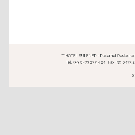
****HOTEL SULFNER - Reiterhof Restaurant · 
Tel. +39 0473 27 94 24 · Fax +39 0473 2
S